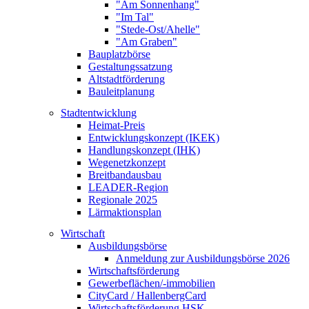
"Am Sonnenhang"
"Im Tal"
"Stede-Ost/Ahelle"
"Am Graben"
Bauplatzbörse
Gestaltungssatzung
Altstadtförderung
Bauleitplanung
Stadtentwicklung
Heimat-Preis
Entwicklungskonzept (IKEK)
Handlungskonzept (IHK)
Wegenetzkonzept
Breitbandausbau
LEADER-Region
Regionale 2025
Lärmaktionsplan
Wirtschaft
Ausbildungsbörse
Anmeldung zur Ausbildungsbörse 2026
Wirtschaftsförderung
Gewerbeflächen/-immobilien
CityCard / HallenbergCard
Wirtschaftsförderung HSK