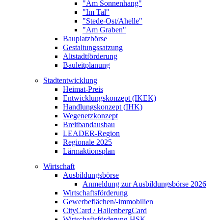
"Am Sonnenhang"
"Im Tal"
"Stede-Ost/Ahelle"
"Am Graben"
Bauplatzbörse
Gestaltungssatzung
Altstadtförderung
Bauleitplanung
Stadtentwicklung
Heimat-Preis
Entwicklungskonzept (IKEK)
Handlungskonzept (IHK)
Wegenetzkonzept
Breitbandausbau
LEADER-Region
Regionale 2025
Lärmaktionsplan
Wirtschaft
Ausbildungsbörse
Anmeldung zur Ausbildungsbörse 2026
Wirtschaftsförderung
Gewerbeflächen/-immobilien
CityCard / HallenbergCard
Wirtschaftsförderung HSK