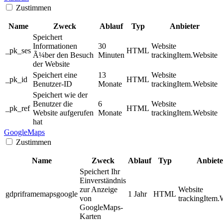
Zustimmen
Name
Zweck
Ablauf
Typ
Anbieter
Speichert
Informationen
30
Website
_pk_ses
HTML
Ã¼ber den Besuch
Minuten
trackingItem.Website
der Website
Speichert eine
13
Website
_pk_id
HTML
Benutzer-ID
Monate
trackingItem.Website
Speichert wie der
Benutzer die
6
Website
_pk_ref
HTML
Website aufgerufen
Monate
trackingItem.Website
hat
GoogleMaps
Zustimmen
Name
Zweck
Ablauf
Typ
Anbiete
Speichert Ihr
Einverständnis
zur Anzeige
Website
gdpriframemapsgoogle
1 Jahr
HTML
von
trackingItem.
GoogleMaps-
Karten