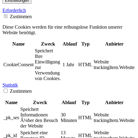
Einstellungen
Erforderlich
Zustimmen
Diese Cookies werden für eine reibungslose Funktion unserer
Website benötigt.
Name
Zweck
Ablauf
Typ
Anbieter
Speichert
Ihre
Einwilligung
Website
CookieConsent
1 Jahr
HTML
zur
trackingItem.Website
Verwendung
von Cookies.
Statistik
Zustimmen
Name
Zweck
Ablauf
Typ
Anbieter
Speichert
Informationen
30
Website
_pk_ses
HTML
Ã¼ber den Besuch
Minuten
trackingItem.Website
der Website
Speichert eine
13
Website
_pk_id
HTML