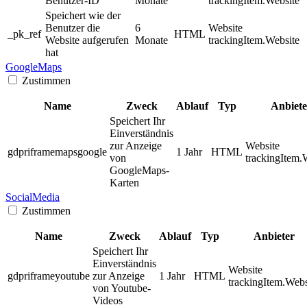
Benutzer-ID
Monate
trackingItem.Website
Speichert wie der
Benutzer die
6
Website
_pk_ref
HTML
Website aufgerufen
Monate
trackingItem.Website
hat
GoogleMaps
Zustimmen
Name
Zweck
Ablauf
Typ
Anbiete
Speichert Ihr
Einverständnis
zur Anzeige
Website
gdpriframemapsgoogle
1 Jahr
HTML
von
trackingItem.
GoogleMaps-
Karten
SocialMedia
Zustimmen
Name
Zweck
Ablauf
Typ
Anbieter
Speichert Ihr
Einverständnis
Website
gdpriframeyoutube
zur Anzeige
1 Jahr
HTML
trackingItem.Webs
von Youtube-
Videos