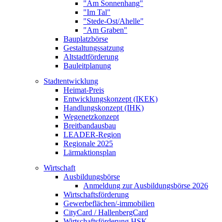
"Am Sonnenhang"
"Im Tal"
"Stede-Ost/Ahelle"
"Am Graben"
Bauplatzbörse
Gestaltungssatzung
Altstadtförderung
Bauleitplanung
Stadtentwicklung
Heimat-Preis
Entwicklungskonzept (IKEK)
Handlungskonzept (IHK)
Wegenetzkonzept
Breitbandausbau
LEADER-Region
Regionale 2025
Lärmaktionsplan
Wirtschaft
Ausbildungsbörse
Anmeldung zur Ausbildungsbörse 2026
Wirtschaftsförderung
Gewerbeflächen/-immobilien
CityCard / HallenbergCard
Wirtschaftsförderung HSK