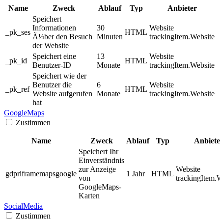
Name
Zweck
Ablauf
Typ
Anbieter
Speichert
Informationen
30
Website
_pk_ses
HTML
Ã¼ber den Besuch
Minuten
trackingItem.Website
der Website
Speichert eine
13
Website
_pk_id
HTML
Benutzer-ID
Monate
trackingItem.Website
Speichert wie der
Benutzer die
6
Website
_pk_ref
HTML
Website aufgerufen
Monate
trackingItem.Website
hat
GoogleMaps
Zustimmen
Name
Zweck
Ablauf
Typ
Anbiete
Speichert Ihr
Einverständnis
zur Anzeige
Website
gdpriframemapsgoogle
1 Jahr
HTML
von
trackingItem.
GoogleMaps-
Karten
SocialMedia
Zustimmen