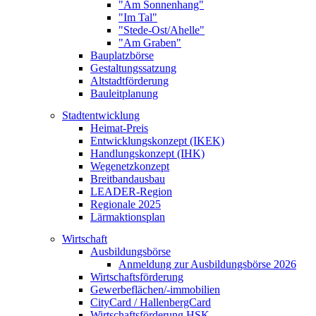
"Am Sonnenhang"
"Im Tal"
"Stede-Ost/Ahelle"
"Am Graben"
Bauplatzbörse
Gestaltungssatzung
Altstadtförderung
Bauleitplanung
Stadtentwicklung
Heimat-Preis
Entwicklungskonzept (IKEK)
Handlungskonzept (IHK)
Wegenetzkonzept
Breitbandausbau
LEADER-Region
Regionale 2025
Lärmaktionsplan
Wirtschaft
Ausbildungsbörse
Anmeldung zur Ausbildungsbörse 2026
Wirtschaftsförderung
Gewerbeflächen/-immobilien
CityCard / HallenbergCard
Wirtschaftsförderung HSK