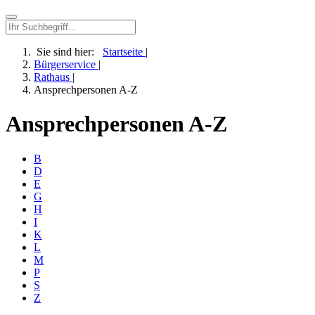
Sie sind hier:
Startseite
|
Bürgerservice
|
Rathaus
|
Ansprechpersonen A-Z
Ansprechpersonen A-Z
B
D
E
G
H
I
K
L
M
P
S
Z