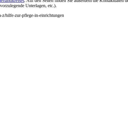
uerlandkreises
. Auf den Seiten finden Sie außerdem die Kontaktdaten de
orzulegende Unterlagen, etc.).
-z/hilfe-zur-pflege-in-einrichtungen