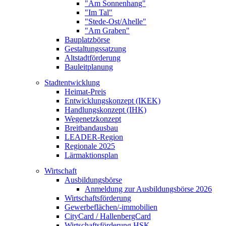
"Am Sonnenhang"
"Im Tal"
"Stede-Ost/Ahelle"
"Am Graben"
Bauplatzbörse
Gestaltungssatzung
Altstadtförderung
Bauleitplanung
Stadtentwicklung
Heimat-Preis
Entwicklungskonzept (IKEK)
Handlungskonzept (IHK)
Wegenetzkonzept
Breitbandausbau
LEADER-Region
Regionale 2025
Lärmaktionsplan
Wirtschaft
Ausbildungsbörse
Anmeldung zur Ausbildungsbörse 2026
Wirtschaftsförderung
Gewerbeflächen/-immobilien
CityCard / HallenbergCard
Wirtschaftsförderung HSK