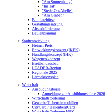
"Am Sonnenhang"
"Im Tal"
"Stede-Ost/Ahelle"
"Am Graben"
Bauplatzbörse
Gestaltungssatzung
Altstadtförderung
Bauleitplanung
Stadtentwicklung
Heimat-Preis
Entwicklungskonzept (IKEK)
Handlungskonzept (IHK)
Wegenetzkonzept
Breitbandausbau
LEADER-Region
Regionale 2025
Lärmaktionsplan
Wirtschaft
Ausbildungsbörse
Anmeldung zur Ausbildungsbörse 2026
Wirtschaftsförderung
Gewerbeflächen/-immobilien
CityCard / HallenbergCard
Wirtschaftsförderung HSK