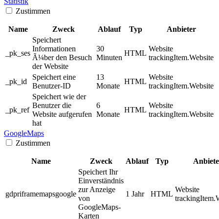
Statistik
Zustimmen
Name
Zweck
Ablauf
Typ
Anbieter
Speichert
Informationen
30
Website
_pk_ses
HTML
Ã¼ber den Besuch
Minuten
trackingItem.Website
der Website
Speichert eine
13
Website
_pk_id
HTML
Benutzer-ID
Monate
trackingItem.Website
Speichert wie der
Benutzer die
6
Website
_pk_ref
HTML
Website aufgerufen
Monate
trackingItem.Website
hat
GoogleMaps
Zustimmen
Name
Zweck
Ablauf
Typ
Anbiete
Speichert Ihr
Einverständnis
zur Anzeige
Website
gdpriframemapsgoogle
1 Jahr
HTML
von
trackingItem.
GoogleMaps-
Karten