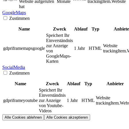
Website aufgerufen
Monate
trackingItem.Website
hat
GoogleMaps
Zustimmen
Name
Zweck
Ablauf
Typ
Anbiete
Speichert Ihr
Einverständnis
zur Anzeige
Website
gdpriframemapsgoogle
1 Jahr
HTML
von
trackingItem.
GoogleMaps-
Karten
SocialMedia
Zustimmen
Name
Zweck
Ablauf
Typ
Anbieter
Speichert Ihr
Einverständnis
Website
gdpriframeyoutube
zur Anzeige
1 Jahr
HTML
trackingItem.Webs
von Youtube-
Videos
Alle Cookies ablehnen
Alle Cookies akzeptieren