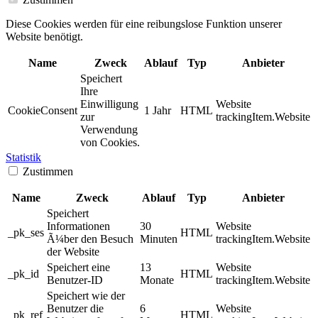
Diese Cookies werden für eine reibungslose Funktion unserer
Website benötigt.
Name
Zweck
Ablauf
Typ
Anbieter
Speichert
Ihre
Einwilligung
Website
CookieConsent
1 Jahr
HTML
zur
trackingItem.Website
Verwendung
von Cookies.
Statistik
Zustimmen
Name
Zweck
Ablauf
Typ
Anbieter
Speichert
Informationen
30
Website
_pk_ses
HTML
Ã¼ber den Besuch
Minuten
trackingItem.Website
der Website
Speichert eine
13
Website
_pk_id
HTML
Benutzer-ID
Monate
trackingItem.Website
Speichert wie der
Benutzer die
6
Website
_pk_ref
HTML