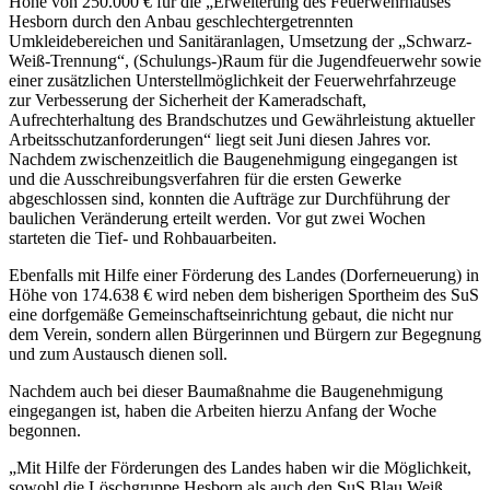
Höhe von 250.000 € für die „Erweiterung des Feuerwehrhauses
Hesborn durch den Anbau geschlechtergetrennten
Umkleidebereichen und Sanitäranlagen, Umsetzung der „Schwarz-
Weiß-Trennung“, (Schulungs-)Raum für die Jugendfeuerwehr sowie
einer zusätzlichen Unterstellmöglichkeit der Feuerwehrfahrzeuge
zur Verbesserung der Sicherheit der Kameradschaft,
Aufrechterhaltung des Brandschutzes und Gewährleistung aktueller
Arbeitsschutzanforderungen“ liegt seit Juni diesen Jahres vor.
Nachdem zwischenzeitlich die Baugenehmigung eingegangen ist
und die Ausschreibungsverfahren für die ersten Gewerke
abgeschlossen sind, konnten die Aufträge zur Durchführung der
baulichen Veränderung erteilt werden. Vor gut zwei Wochen
starteten die Tief- und Rohbauarbeiten.
Ebenfalls mit Hilfe einer Förderung des Landes (Dorferneuerung) in
Höhe von 174.638 € wird neben dem bisherigen Sportheim des SuS
eine dorfgemäße Gemeinschaftseinrichtung gebaut, die nicht nur
dem Verein, sondern allen Bürgerinnen und Bürgern zur Begegnung
und zum Austausch dienen soll.
Nachdem auch bei dieser Baumaßnahme die Baugenehmigung
eingegangen ist, haben die Arbeiten hierzu Anfang der Woche
begonnen.
„Mit Hilfe der Förderungen des Landes haben wir die Möglichkeit,
sowohl die Löschgruppe Hesborn als auch den SuS Blau Weiß