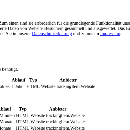
m einen sind sie erforderlich für die grundlegende Funktionalität uns
ierte Daten von Website-Besuchern gesammelt und ausgewertet. Das Ei
en Sie in unserer
Datenschutzerklärung
und zu uns im
Impressum
.
 benötigt.
Ablauf
Typ
Anbieter
okies.
1 Jahr
HTML
Website trackingItem.Website
blauf
Typ
Anbieter
Minuten
HTML
Website trackingItem.Website
 Monate
HTML
Website trackingItem.Website
Monate
HTML
Website trackingItem.Website