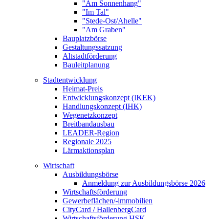
"Am Sonnenhang"
"Im Tal"
"Stede-Ost/Ahelle"
"Am Graben"
Bauplatzbörse
Gestaltungssatzung
Altstadtförderung
Bauleitplanung
Stadtentwicklung
Heimat-Preis
Entwicklungskonzept (IKEK)
Handlungskonzept (IHK)
Wegenetzkonzept
Breitbandausbau
LEADER-Region
Regionale 2025
Lärmaktionsplan
Wirtschaft
Ausbildungsbörse
Anmeldung zur Ausbildungsbörse 2026
Wirtschaftsförderung
Gewerbeflächen/-immobilien
CityCard / HallenbergCard
Wirtschaftsförderung HSK