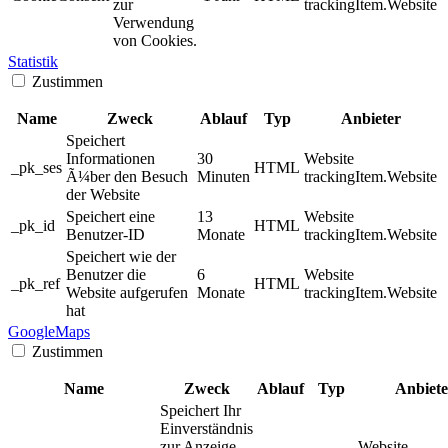
zur
trackingItem.Website
Verwendung
von Cookies.
Statistik
Zustimmen
Name
Zweck
Ablauf
Typ
Anbieter
Speichert
Informationen
30
Website
_pk_ses
HTML
Ã¼ber den Besuch
Minuten
trackingItem.Website
der Website
Speichert eine
13
Website
_pk_id
HTML
Benutzer-ID
Monate
trackingItem.Website
Speichert wie der
Benutzer die
6
Website
_pk_ref
HTML
Website aufgerufen
Monate
trackingItem.Website
hat
GoogleMaps
Zustimmen
Name
Zweck
Ablauf
Typ
Anbiete
Speichert Ihr
Einverständnis
zur Anzeige
Website