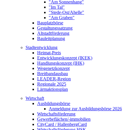
"Am Sonnenhang"
"Im Tal"
"Stede-Ost/Ahelle"
"Am Graben"
Bauplatzbörse
Gestaltungssatzung
Altstadtförderung
Bauleitplanung
Stadtentwicklung
Heimat-Preis
Entwicklungskonzept (IKEK)
Handlungskonzept (IHK)
Wegenetzkonzept
Breitbandausbau
LEADER-Region
Regionale 2025
Lärmaktionsplan
Wirtschaft
Ausbildungsbörse
Anmeldung zur Ausbildungsbörse 2026
Wirtschaftsförderung
Gewerbeflächen/-immobilien
CityCard / HallenbergCard
Wirtschaftsförderung HSK