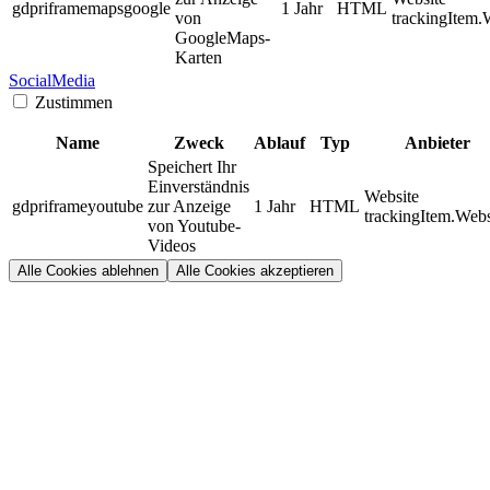
gdpriframemapsgoogle
1 Jahr
HTML
von
trackingItem.
GoogleMaps-
Karten
SocialMedia
Zustimmen
Name
Zweck
Ablauf
Typ
Anbieter
Speichert Ihr
Einverständnis
Website
gdpriframeyoutube
zur Anzeige
1 Jahr
HTML
trackingItem.Webs
von Youtube-
Videos
Alle Cookies ablehnen
Alle Cookies akzeptieren