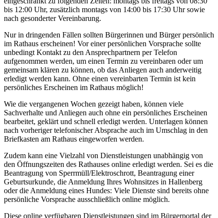
eingeschränkt zu folgenden Zeiten: montags bis freitags von 08:30
bis 12:00 Uhr, zusätzlich montags von 14:00 bis 17:30 Uhr sowie
nach gesonderter Vereinbarung.
Nur in dringenden Fällen sollten Bürgerinnen und Bürger persönlich
im Rathaus erscheinen! Vor einer persönlichen Vorsprache sollte
unbedingt Kontakt zu den Ansprechpartnern per Telefon
aufgenommen werden, um einen Termin zu vereinbaren oder um
gemeinsam klären zu können, ob das Anliegen auch anderweitig
erledigt werden kann. Ohne einen vereinbarten Termin ist kein
persönliches Erscheinen im Rathaus möglich!
Wie die vergangenen Wochen gezeigt haben, können viele
Sachverhalte und Anliegen auch ohne ein persönliches Erscheinen
bearbeitet, geklärt und schnell erledigt werden. Unterlagen können
nach vorheriger telefonischer Absprache auch im Umschlag in den
Briefkasten am Rathaus eingeworfen werden.
Zudem kann eine Vielzahl von Dienstleistungen unabhängig von
den Öffnungszeiten des Rathauses online erledigt werden. Sei es die
Beantragung von Sperrmüll/Elektroschrott, Beantragung einer
Geburtsurkunde, die Anmeldung Ihres Wohnsitzes in Hallenberg
oder die Anmeldung eines Hundes: Viele Dienste sind bereits ohne
persönliche Vorsprache ausschließlich online möglich.
Diese online verfügbaren Dienstleistungen sind im Bürgerportal der