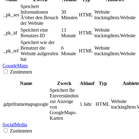
Speichert
Informationen
30
Website
_pk_ses
HTML
Ã¼ber den Besuch
Minuten
trackingItem.Website
der Website
Speichert eine
13
Website
_pk_id
HTML
Benutzer-ID
Monate
trackingItem.Website
Speichert wie der
Benutzer die
6
Website
_pk_ref
HTML
Website aufgerufen
Monate
trackingItem.Website
hat
GoogleMaps
Zustimmen
Name
Zweck
Ablauf
Typ
Anbiete
Speichert Ihr
Einverständnis
zur Anzeige
Website
gdpriframemapsgoogle
1 Jahr
HTML
von
trackingItem.
GoogleMaps-
Karten
SocialMedia
Zustimmen