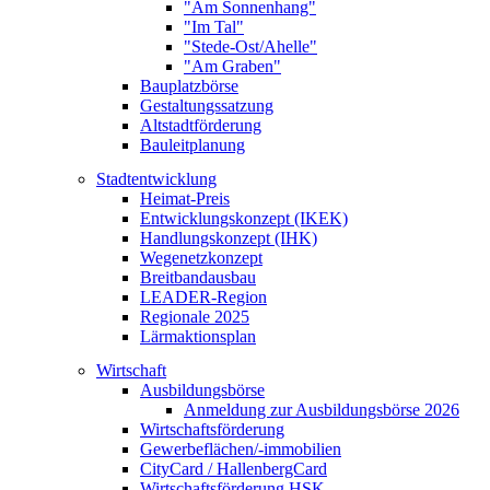
"Am Sonnenhang"
"Im Tal"
"Stede-Ost/Ahelle"
"Am Graben"
Bauplatzbörse
Gestaltungssatzung
Altstadtförderung
Bauleitplanung
Stadtentwicklung
Heimat-Preis
Entwicklungskonzept (IKEK)
Handlungskonzept (IHK)
Wegenetzkonzept
Breitbandausbau
LEADER-Region
Regionale 2025
Lärmaktionsplan
Wirtschaft
Ausbildungsbörse
Anmeldung zur Ausbildungsbörse 2026
Wirtschaftsförderung
Gewerbeflächen/-immobilien
CityCard / HallenbergCard
Wirtschaftsförderung HSK