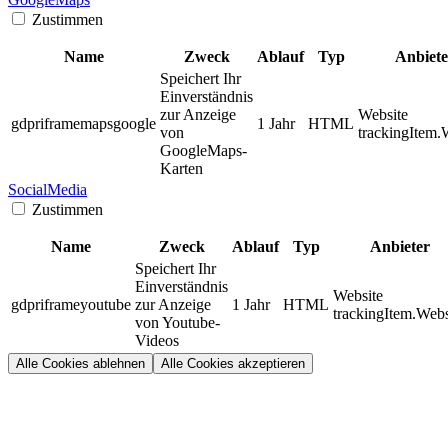
Zustimmen
Name
Zweck
Ablauf
Typ
Anbiete
Speichert Ihr
Einverständnis
zur Anzeige
Website
gdpriframemapsgoogle
1 Jahr
HTML
von
trackingItem.
GoogleMaps-
Karten
SocialMedia
Zustimmen
Name
Zweck
Ablauf
Typ
Anbieter
Speichert Ihr
Einverständnis
Website
gdpriframeyoutube
zur Anzeige
1 Jahr
HTML
trackingItem.Webs
von Youtube-
Videos
Alle Cookies ablehnen
Alle Cookies akzeptieren