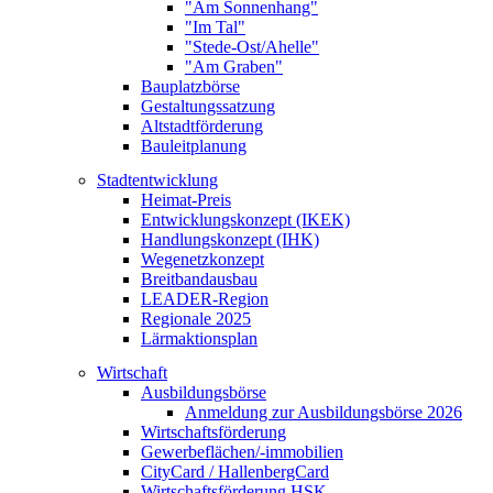
"Am Sonnenhang"
"Im Tal"
"Stede-Ost/Ahelle"
"Am Graben"
Bauplatzbörse
Gestaltungssatzung
Altstadtförderung
Bauleitplanung
Stadtentwicklung
Heimat-Preis
Entwicklungskonzept (IKEK)
Handlungskonzept (IHK)
Wegenetzkonzept
Breitbandausbau
LEADER-Region
Regionale 2025
Lärmaktionsplan
Wirtschaft
Ausbildungsbörse
Anmeldung zur Ausbildungsbörse 2026
Wirtschaftsförderung
Gewerbeflächen/-immobilien
CityCard / HallenbergCard
Wirtschaftsförderung HSK