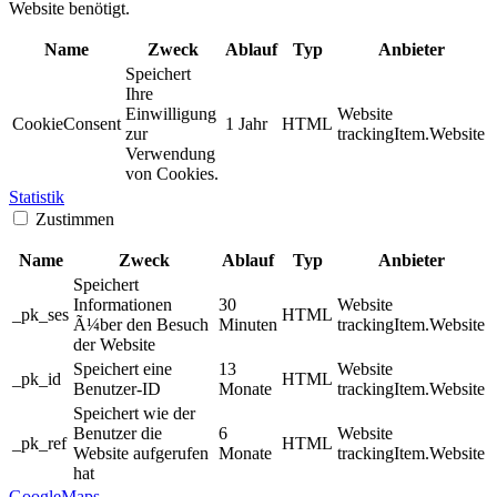
Website benötigt.
Name
Zweck
Ablauf
Typ
Anbieter
Speichert
Ihre
Einwilligung
Website
CookieConsent
1 Jahr
HTML
zur
trackingItem.Website
Verwendung
von Cookies.
Statistik
Zustimmen
Name
Zweck
Ablauf
Typ
Anbieter
Speichert
Informationen
30
Website
_pk_ses
HTML
Ã¼ber den Besuch
Minuten
trackingItem.Website
der Website
Speichert eine
13
Website
_pk_id
HTML
Benutzer-ID
Monate
trackingItem.Website
Speichert wie der
Benutzer die
6
Website
_pk_ref
HTML
Website aufgerufen
Monate
trackingItem.Website
hat
GoogleMaps