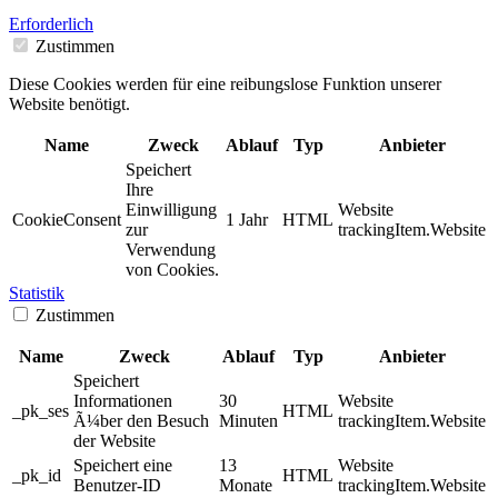
Erforderlich
Zustimmen
Diese Cookies werden für eine reibungslose Funktion unserer
Website benötigt.
Name
Zweck
Ablauf
Typ
Anbieter
Speichert
Ihre
Einwilligung
Website
CookieConsent
1 Jahr
HTML
zur
trackingItem.Website
Verwendung
von Cookies.
Statistik
Zustimmen
Name
Zweck
Ablauf
Typ
Anbieter
Speichert
Informationen
30
Website
_pk_ses
HTML
Ã¼ber den Besuch
Minuten
trackingItem.Website
der Website
Speichert eine
13
Website
_pk_id
HTML
Benutzer-ID
Monate
trackingItem.Website