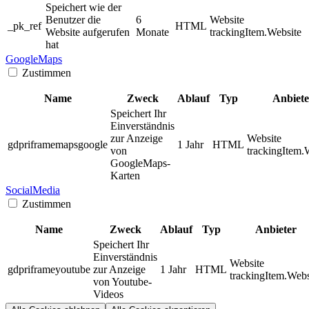
Speichert wie der
Benutzer die
6
Website
_pk_ref
HTML
Website aufgerufen
Monate
trackingItem.Website
hat
GoogleMaps
Zustimmen
Name
Zweck
Ablauf
Typ
Anbiete
Speichert Ihr
Einverständnis
zur Anzeige
Website
gdpriframemapsgoogle
1 Jahr
HTML
von
trackingItem.
GoogleMaps-
Karten
SocialMedia
Zustimmen
Name
Zweck
Ablauf
Typ
Anbieter
Speichert Ihr
Einverständnis
Website
gdpriframeyoutube
zur Anzeige
1 Jahr
HTML
trackingItem.Webs
von Youtube-
Videos