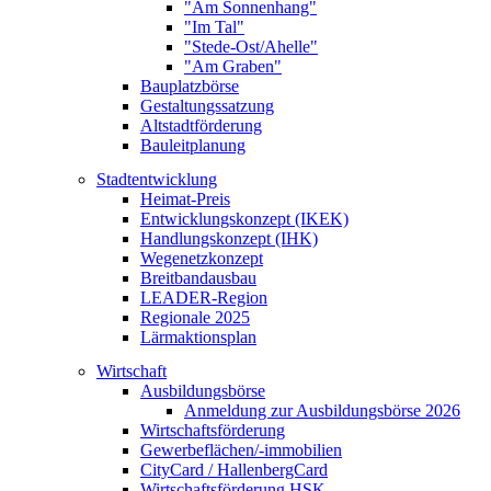
"Am Sonnenhang"
"Im Tal"
"Stede-Ost/Ahelle"
"Am Graben"
Bauplatzbörse
Gestaltungssatzung
Altstadtförderung
Bauleitplanung
Stadtentwicklung
Heimat-Preis
Entwicklungskonzept (IKEK)
Handlungskonzept (IHK)
Wegenetzkonzept
Breitbandausbau
LEADER-Region
Regionale 2025
Lärmaktionsplan
Wirtschaft
Ausbildungsbörse
Anmeldung zur Ausbildungsbörse 2026
Wirtschaftsförderung
Gewerbeflächen/-immobilien
CityCard / HallenbergCard
Wirtschaftsförderung HSK