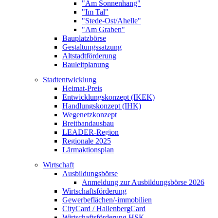
"Am Sonnenhang"
"Im Tal"
"Stede-Ost/Ahelle"
"Am Graben"
Bauplatzbörse
Gestaltungssatzung
Altstadtförderung
Bauleitplanung
Stadtentwicklung
Heimat-Preis
Entwicklungskonzept (IKEK)
Handlungskonzept (IHK)
Wegenetzkonzept
Breitbandausbau
LEADER-Region
Regionale 2025
Lärmaktionsplan
Wirtschaft
Ausbildungsbörse
Anmeldung zur Ausbildungsbörse 2026
Wirtschaftsförderung
Gewerbeflächen/-immobilien
CityCard / HallenbergCard
Wirtschaftsförderung HSK