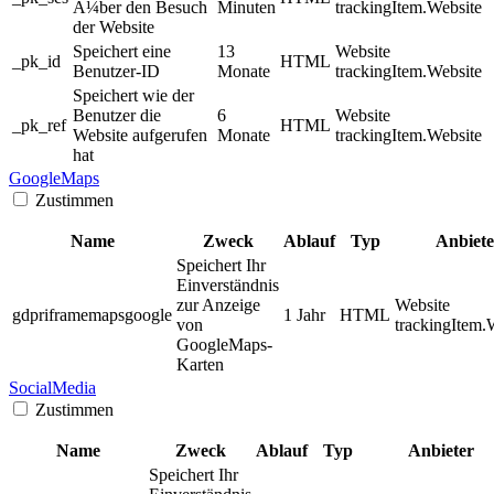
Ã¼ber den Besuch
Minuten
trackingItem.Website
der Website
Speichert eine
13
Website
_pk_id
HTML
Benutzer-ID
Monate
trackingItem.Website
Speichert wie der
Benutzer die
6
Website
_pk_ref
HTML
Website aufgerufen
Monate
trackingItem.Website
hat
GoogleMaps
Zustimmen
Name
Zweck
Ablauf
Typ
Anbiete
Speichert Ihr
Einverständnis
zur Anzeige
Website
gdpriframemapsgoogle
1 Jahr
HTML
von
trackingItem.
GoogleMaps-
Karten
SocialMedia
Zustimmen
Name
Zweck
Ablauf
Typ
Anbieter
Speichert Ihr