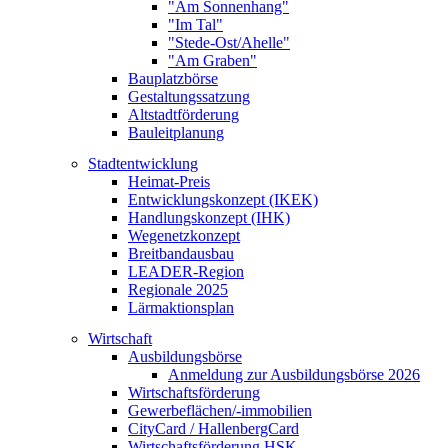
"Am Sonnenhang"
"Im Tal"
"Stede-Ost/Ahelle"
"Am Graben"
Bauplatzbörse
Gestaltungssatzung
Altstadtförderung
Bauleitplanung
Stadtentwicklung
Heimat-Preis
Entwicklungskonzept (IKEK)
Handlungskonzept (IHK)
Wegenetzkonzept
Breitbandausbau
LEADER-Region
Regionale 2025
Lärmaktionsplan
Wirtschaft
Ausbildungsbörse
Anmeldung zur Ausbildungsbörse 2026
Wirtschaftsförderung
Gewerbeflächen/-immobilien
CityCard / HallenbergCard
Wirtschaftsförderung HSK