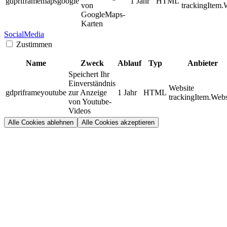
gdpriframemapsgoogle
1 Jahr
HTML
von
trackingItem.
GoogleMaps-
Karten
SocialMedia
Zustimmen
Name
Zweck
Ablauf
Typ
Anbieter
Speichert Ihr
Einverständnis
Website
gdpriframeyoutube
zur Anzeige
1 Jahr
HTML
trackingItem.Webs
von Youtube-
Videos
Alle Cookies ablehnen
Alle Cookies akzeptieren