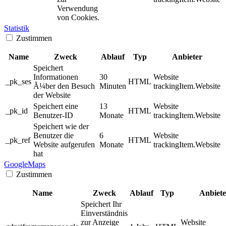
Verwendung
von Cookies.
Statistik
Zustimmen
Name
Zweck
Ablauf
Typ
Anbieter
Speichert
Informationen
30
Website
_pk_ses
HTML
Ã¼ber den Besuch
Minuten
trackingItem.Website
der Website
Speichert eine
13
Website
_pk_id
HTML
Benutzer-ID
Monate
trackingItem.Website
Speichert wie der
Benutzer die
6
Website
_pk_ref
HTML
Website aufgerufen
Monate
trackingItem.Website
hat
GoogleMaps
Zustimmen
Name
Zweck
Ablauf
Typ
Anbiete
Speichert Ihr
Einverständnis
zur Anzeige
Website